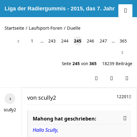
Liga der Radiergummis - 2015, das 7. Jahr
Startseite
Laufsport-Foren
Duelle
1
…
243
244
245
246
247
…
365
Seite
245
von
365
18239 Beiträge
von
scully2
12201
scully2
Mahong hat geschrieben:
Hallo Scully,