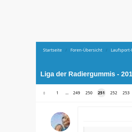
Startseite
Foren-Übersicht
Laufsport-
Liga der Radiergummis - 201
1
…
249
250
251
252
253