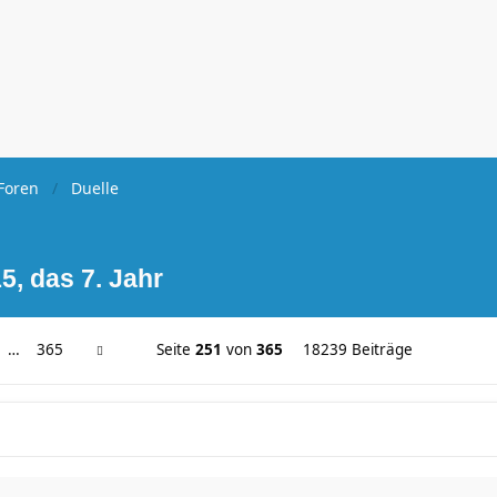
Foren
Duelle
5, das 7. Jahr
…
365
Seite
251
von
365
18239 Beiträge