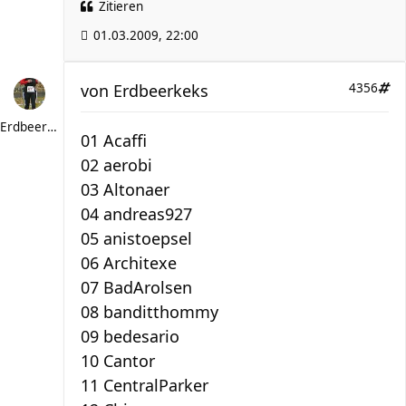
Zitieren
01.03.2009, 22:00
von
Erdbeerkeks
4356
Erdbeerkeks
01 Acaffi
02 aerobi
03 Altonaer
04 andreas927
05 anistoepsel
06 Architexe
07 BadArolsen
08 banditthommy
09 bedesario
10 Cantor
11 CentralParker