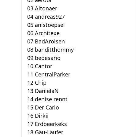
02 aerobi
03 Altonaer
04 andreas927
05 anistoepsel
06 Architexe
07 BadArolsen
08 banditthommy
09 bedesario
10 Cantor
11 CentralParker
12 Chip
13 DanielaN
14 denise rennt
15 Der Carlo
16 Dirkii
17 Erdbeerkeks
18 Gäu-Läufer