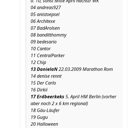
o. 10, sonst Mitte April nächstr WK
04 andreas927
05 anistoepsel
06 Architexe
07 BadArolsen
08 banditthommy
09 bedesario
10 Cantor
11 CentralParker
12 Chip
13 DanielaN
22.03.2009 Marathon Rom
14 denise rennt
15 Der Carlo
16 Dirkii
17 Erdbeerkeks
5. April HM Berlin (vorher
aber noch 2 x 6 km regional)
18 Gäu-Läufer
19 Gugu
20 Halloween