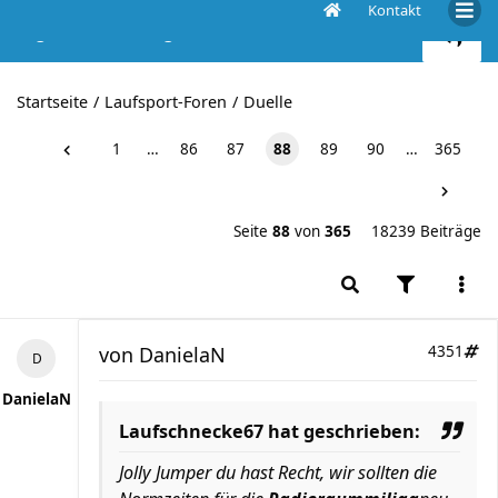
Kontakt
Liga der Radiergummis - 2015, das 7. Jahr
Startseite
Laufsport-Foren
Duelle
1
…
86
87
88
89
90
…
365
Seite
88
von
365
18239 Beiträge
von
DanielaN
4351
DanielaN
Laufschnecke67 hat geschrieben:
Jolly Jumper du hast Recht, wir sollten die