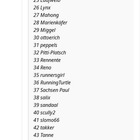
25 Laufweib
26 Lynx
27 Mahong
28 Marienkäfer
29 Miggel
30 ottoerich
31 peppels
32 Pitti-Platsch
33 Rennente
34 Reno
35 runnersgirl
36 RunningTurtle
37 Sachsen Paul
38 salix
39 sandaal
40 scully2
41 slomo66
42 takker
43 Tanne