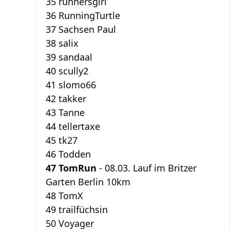
35 runnersgirl
36 RunningTurtle
37 Sachsen Paul
38 salix
39 sandaal
40 scully2
41 slomo66
42 takker
43 Tanne
44 tellertaxe
45 tk27
46 Todden
47 TomRun
- 08.03. Lauf im Britzer
Garten Berlin 10km
48 TomX
49 trailfüchsin
50 Voyager