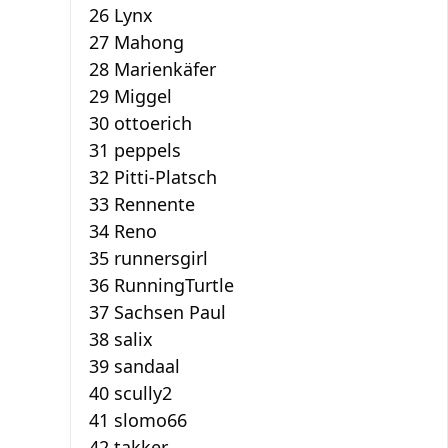
26 Lynx
27 Mahong
28 Marienkäfer
29 Miggel
30 ottoerich
31 peppels
32 Pitti-Platsch
33 Rennente
34 Reno
35 runnersgirl
36 RunningTurtle
37 Sachsen Paul
38 salix
39 sandaal
40 scully2
41 slomo66
42 takker