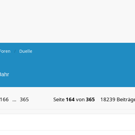
Foren
Duelle
Jahr
166
…
365
Seite
164
von
365
18239 Beiträg