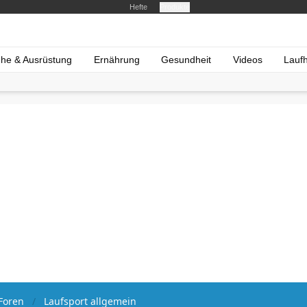
Hefte
Produkte
he & Ausrüstung
Ernährung
Gesundheit
Videos
Lauf
Foren
Laufsport allgemein