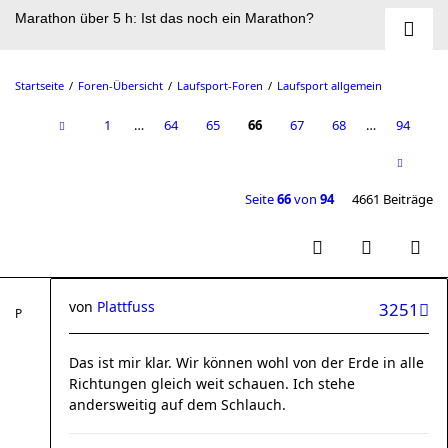
Marathon über 5 h: Ist das noch ein Marathon?
Startseite
Foren-Übersicht
Laufsport-Foren
Laufsport allgemein
1
…
64
65
66
67
68
…
94
Seite
66
von
94
4661 Beiträge
von
Plattfuss
3251
Das ist mir klar. Wir können wohl von der Erde in alle
Richtungen gleich weit schauen. Ich stehe
andersweitig auf dem Schlauch.