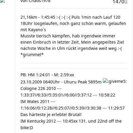
von
Chaos1978
1470
21,16km - 1:45:45 :-( :-( :-( Puls 1min nach Lauf 120
18Uhr losgelaufen, noch ganz schön warm, gelaufen
mit Kayano´s
Musste tierisch kämpfen, hab irgendwie immer
einen Einbruch in letzter Zeit. Mein angepeiltes Ziel
nächste Woche in Ulm rückt irgendwie weit weg :-(
*grummel*
PB: HM 1:24:01 - M: 2:59:xx
23.10.2009 0640Uhr - Uhuru Peak 5895m
Cologne 226 2010 ---
1:33:37//6:33//5:35:01//6:00//3:37:12 --- 10:58:22
IM Wales 2011 ---
1:16:06//0:12:28//6:25:07//0:5:39//3:30:38 --- 11:29:57
Das härteste je erlebte! Brutal!
IM Kentucky 2012 --- 10:45xx 131. und 22nd off the
bike:D