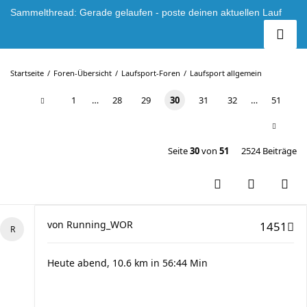
Sammelthread: Gerade gelaufen - poste deinen aktuellen Lauf
Startseite
Foren-Übersicht
Laufsport-Foren
Laufsport allgemein
1
…
28
29
30
31
32
…
51
Seite
30
von
51
2524 Beiträge
von
Running_WOR
1451
Heute abend, 10.6 km in 56:44 Min