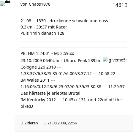
von
Chaos1978
1461
21.08. - 1330 - drückende schwüle und nass
9,3km - 39:37 mit Racer
Puls 1min danach 128
PB: HM 1:24:01 - M: 2:59:xx
23.10.2009 0640Uhr - Uhuru Peak 5895m
Cologne 226 2010 ---
1:33:37//6:33//5:35:01//6:00//3:37:12 --- 10:58:22
IM Wales 2011 ---
1:16:06//0:12:28//6:25:07//0:5:39//3:30:38 --- 11:29:57
Das härteste je erlebte! Brutal!
IM Kentucky 2012 --- 10:45xx 131. und 22nd off the
bike:D
Zitieren
21.08.2009, 22:56