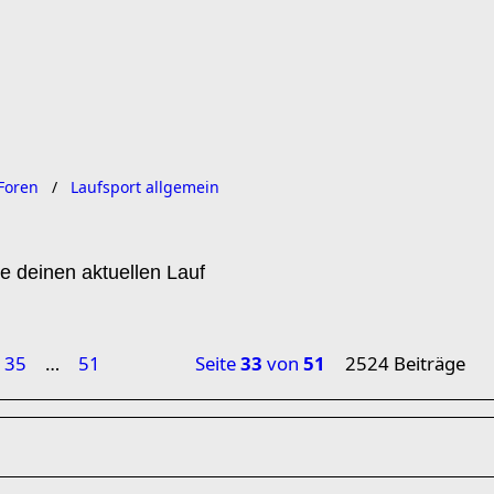
Foren
Laufsport allgemein
e deinen aktuellen Lauf
35
…
51
Seite
33
von
51
2524 Beiträge