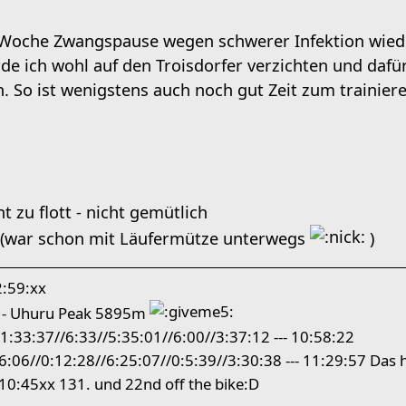
 Woche Zwangspause wegen schwerer Infektion wiede
de ich wohl auf den Troisdorfer verzichten und daf
. So ist wenigstens auch noch gut Zeit zum trainiere
t zu flott - nicht gemütlich
l (war schon mit Läufermütze unterwegs
)
2:59:xx
 - Uhuru Peak 5895m
1:33:37//6:33//5:35:01//6:00//3:37:12 --- 10:58:22
6:06//0:12:28//6:25:07//0:5:39//3:30:38 --- 11:29:57 Das hä
 10:45xx 131. und 22nd off the bike:D