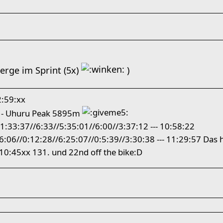
erge im Sprint (5x)
)
2:59:xx
 - Uhuru Peak 5895m
1:33:37//6:33//5:35:01//6:00//3:37:12 --- 10:58:22
6:06//0:12:28//6:25:07//0:5:39//3:30:38 --- 11:29:57 Das hä
 10:45xx 131. und 22nd off the bike:D