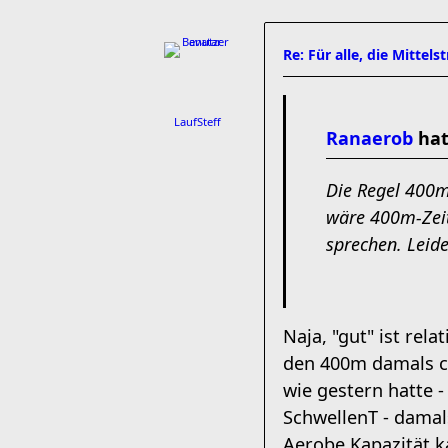
Re: Für alle, die Mittel
LaufSteff
Ranaerob
hat
Die Regel 400m
wäre 400m-Zeit
sprechen. Leide
Naja, "gut" ist rela
den 400m damals ca
wie gestern hatte -
SchwellenT - dama
Aerobe Kapazität k