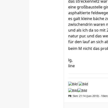
das streckennetz war 
eine großbaustelle gin
asphaltierte feldwege 
es galt kleine bäche 
zwischendrin waren m
und als ich da so mit
natur pur. und das wet
für den lauf an sich a
beim M nicht das pr
lg,
line
PB:
5km: 21:14 (Juni 2010) - 10km: