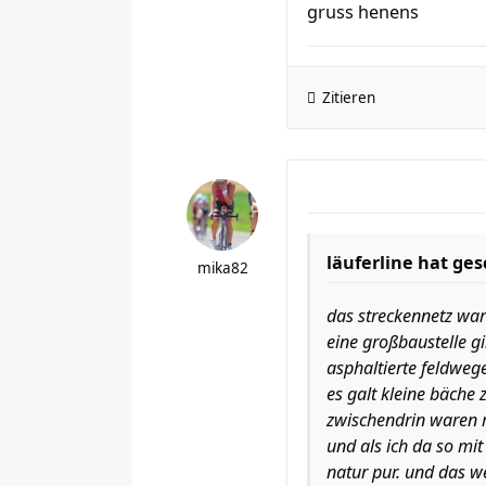
gruss henens
Zitieren
läuferline hat ge
mika82
das streckennetz war 
eine großbaustelle gi
asphaltierte feldwege
es galt kleine bäche
zwischendrin waren m
und als ich da so mi
natur pur. und das we