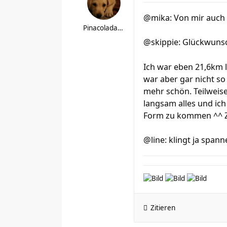
@mika: Von mir auch 
Pinacolada89
@skippie: Glückwunsch
Ich war eben 21,6km 
war aber gar nicht s
mehr schön. Teilweise
langsam alles und ic
Form zu kommen ^^ Zur
@line: klingt ja span
Zitieren