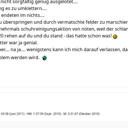
nicht sorgfältig genug ausgelotet....
g es zu umklettern....
endeten im nichts....
zu überspringen und durch vermatschte felder zu marschiere
ehrmals schuhreinigungsaktion von nöten, weil der schlamm
 20 rehen auf du und du stand - das hatte schon was!
ter war ja genial.
ber.... na ja.... wenigstens kann ich mich darauf verlassen, 
oblem werden wird.
 43:38 (Juni 2011) - HM: 1:37:39 (Sept. 2010) - M: 3:31:47 (Oktober 2010)