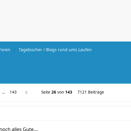
Foren
Tagebücher / Blogs rund ums Laufen
…
143
Seite
26
von
143
7121 Beiträge
och alles Gute....