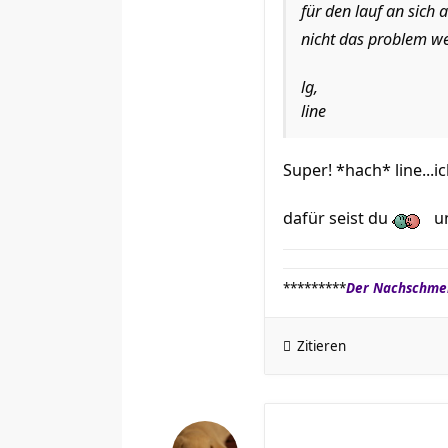
für den lauf an sich 
nicht das problem w
lg,
line
Super! *hach* line...i
dafür seist du
u
*********
Der Nachschmer
Zitieren