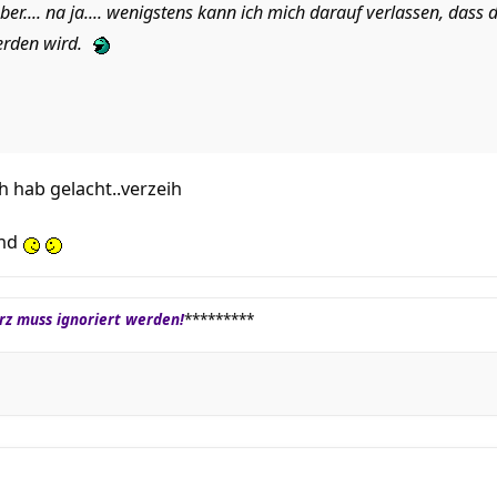
aber.... na ja.... wenigstens kann ich mich darauf verlassen, das
erden wird.
ch hab gelacht..verzeih
nd
z muss ignoriert werden!
*********