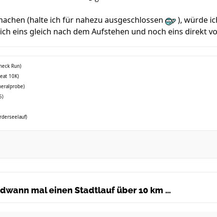
 machen (halte ich für nahezu ausgeschlossen
), würde i
lich eins gleich nach dem Aufstehen und noch eins direkt v
check Run)
reat 10K)
neralprobe)
5)
rderseelauf)
endwann mal einen Stadtlauf über 10 km …