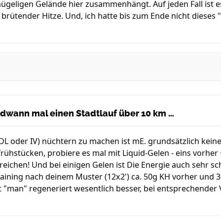
geligen Gelände hier zusammenhängt. Auf jeden Fall ist es m
brütender Hitze. Und, ich hatte bis zum Ende nicht dieses
endwann mal einen Stadtlauf über 10 km …
TDL oder IV) nüchtern zu machen ist mE. grundsätzlich kein
frühstücken, probiere es mal mit Liquid-Gelen - eins vorh
reichen! Und bei einigen Gelen ist Die Energie auch sehr sc
Training nach deinem Muster (12x2') ca. 50g KH vorher und 
lt "man" regeneriert wesentlich besser, bei entsprechende