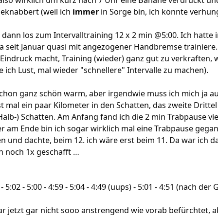
also wirklich um kurz nach 7 Uhr eine Banane verdrückt u
eknabbert (weil ich
immer
in Sorge bin, ich könnte verhu
dann los zum Intervalltraining 12 x 2 min @5:00. Ich hatte 
h ja seit Januar quasi mit angezogener Handbremse trainier
ndruck macht, Training (wieder) ganz gut zu verkraften, w
te ich Lust, mal wieder "schnellere" Intervalle zu machen).
schon ganz schön warm, aber irgendwie muss ich mich ja
t mal ein paar Kilometer in den Schatten, das zweite Drittel
 (Halb-) Schatten. Am Anfang fand ich die 2 min Trabpause vi
r am Ende bin ich sogar wirklich mal eine Trabpause gega
n und dachte, beim 12. ich wäre erst beim 11. Da war ich da
ch noch 1x geschafft …
8 - 5:02 - 5:00 - 4:59 - 5:04 - 4:49 (uups) - 5:01 - 4:51 (nach d
 jetzt gar nicht sooo anstrengend wie vorab befürchtet, a