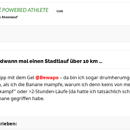
Link
m Rheinland"
endwann mal einen Stadtlauf über 10 km …
Tipp mit dem Gel
@Bewapo
– da bin ich sogar drumherumg
, als ich die Banane mampfe, warum ich denn keins von m
ampf" oder >2-Stunden-Läufe (da hatte ich tatsächlich sch
nane gegriffen habe.
rieben: