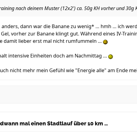
 Training nach deinem Muster (12x2') ca. 50g KH vorher und 30g
z anders, dann war die Banane zu wenig* … hmh … ich werde
 Gel, vorher zur Banane klingt gut. Während eines IV-Traini
 damit lieber erst mal nicht rumfummeln …
 halt intensive Einheiten doch am Nachmittag …
auch nicht mehr mein Gefühl wie "Energie alle" am Ende m
endwann mal einen Stadtlauf über 10 km …