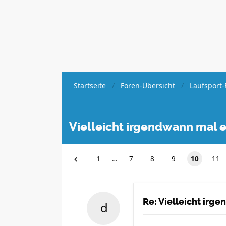
Startseite
Foren-Übersicht
Laufsport-
Vielleicht irgendwann mal e
1
…
7
8
9
10
11
Re: Vielleicht irg