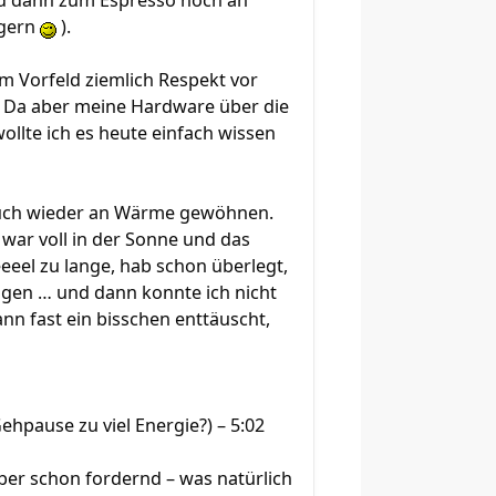
nd dann zum Espresso noch an
ngern
).
im Vorfeld ziemlich Respekt vor
e. Da aber meine Hardware über die
ollte ich es heute einfach wissen
 auch wieder an Wärme gewöhnen.
 war voll in der Sonne und das
eeeel zu lange, hab schon überlegt,
ngen … und dann konnte ich nicht
nn fast ein bisschen enttäuscht,
er Gehpause zu viel Energie?) – 5:02
ber schon fordernd – was natürlich