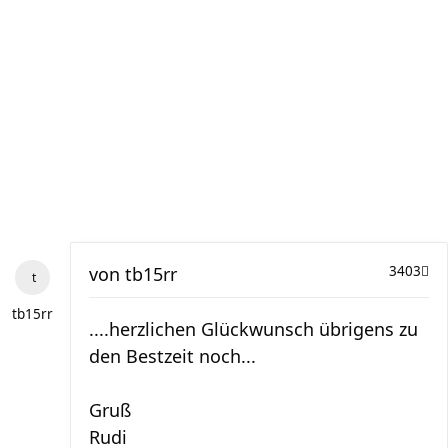
von
tb15rr
3403
tb15rr
....herzlichen Glückwunsch übrigens zu
den Bestzeit noch...
Gruß
Rudi