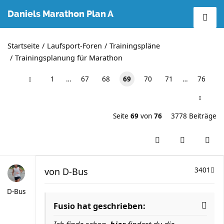
Daniels Marathon Plan A
Startseite
Laufsport-Foren
Trainingspläne
Trainingsplanung für Marathon
1
…
67
68
69
70
71
…
76
Seite
69
von
76
3778 Beiträge
von
D-Bus
3401
D-Bus
Fusio hat geschrieben: