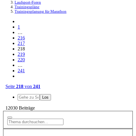
Laufsport-Foren
Trainingspläne
Trainingsplanung für Marathon
1
…
216
217
218
219
220
…
241
Seite
218
von
241
12030 Beiträge