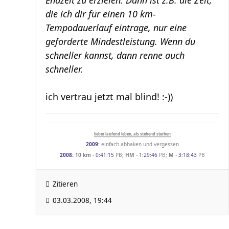
Endzeit zu erzielen. Dann ist z.B. die Zeit,
die ich dir für einen 10 km-
Tempodauerlauf eintrage, nur eine
geforderte Mindestleistung. Wenn du
schneller kannst, dann renne auch
schneller.
ich vertrau jetzt mal blind! :-))
lieber laufend leben, als stehend sterben
2009:
einfach abhaken und vergessen
2008:
10 km
-
0:41:15
PB;
HM
-
1:29:46
PB;
M
-
3:18:43
PB
Zitieren
03.03.2008, 19:44