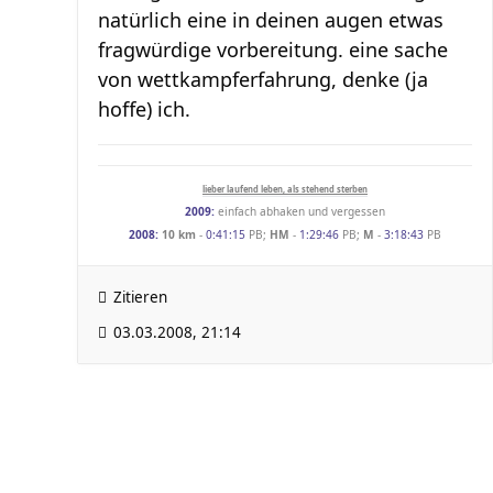
natürlich eine in deinen augen etwas
fragwürdige vorbereitung. eine sache
von wettkampferfahrung, denke (ja
hoffe) ich.
lieber laufend leben, als stehend sterben
2009:
einfach abhaken und vergessen
2008:
10 km
-
0:41:15
PB;
HM
-
1:29:46
PB;
M
-
3:18:43
PB
Zitieren
03.03.2008, 21:14