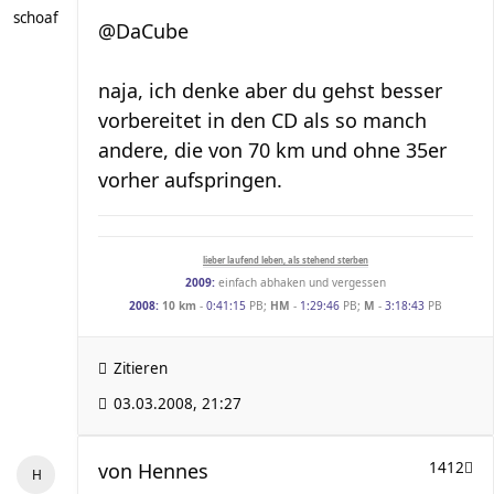
schoaf
@DaCube
naja, ich denke aber du gehst besser
vorbereitet in den CD als so manch
andere, die von 70 km und ohne 35er
vorher aufspringen.
lieber laufend leben, als stehend sterben
2009:
einfach abhaken und vergessen
2008:
10 km
-
0:41:15
PB;
HM
-
1:29:46
PB;
M
-
3:18:43
PB
Zitieren
03.03.2008, 21:27
von
Hennes
1412