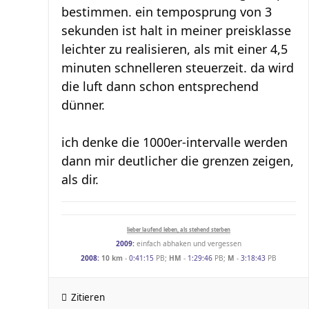
bestimmen. ein temposprung von 3
sekunden ist halt in meiner preisklasse
leichter zu realisieren, als mit einer 4,5
minuten schnelleren steuerzeit. da wird
die luft dann schon entsprechend
dünner.
ich denke die 1000er-intervalle werden
dann mir deutlicher die grenzen zeigen,
als dir.
lieber laufend leben, als stehend sterben
2009:
einfach abhaken und vergessen
2008:
10 km
-
0:41:15
PB;
HM
-
1:29:46
PB;
M
-
3:18:43
PB
Zitieren