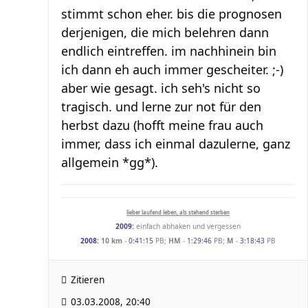
stimmt schon eher. bis die prognosen
derjenigen, die mich belehren dann
endlich eintreffen. im nachhinein bin
ich dann eh auch immer gescheiter. ;-)
aber wie gesagt. ich seh's nicht so
tragisch. und lerne zur not für den
herbst dazu (hofft meine frau auch
immer, dass ich einmal dazulerne, ganz
allgemein *gg*).
lieber laufend leben, als stehend sterben
2009:
einfach abhaken und vergessen
2008:
10 km
-
0:41:15
PB;
HM
-
1:29:46
PB;
M
-
3:18:43
PB
Zitieren
03.03.2008, 20:40