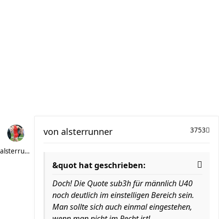
von
alsterrunner
3753
alsterrunner
&quot hat geschrieben:
Doch! Die Quote sub3h für männlich U40
noch deutlich im einstelligen Bereich sein.
Man sollte sich auch einmal eingestehen,
wenn man nicht im Recht ist!