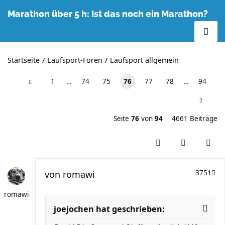
Marathon über 5 h: Ist das noch ein Marathon?
Startseite
Laufsport-Foren
Laufsport allgemein
1
…
74
75
76
77
78
…
94
Seite
76
von
94
4661 Beiträge
von
romawi
3751
romawi
joejochen hat geschrieben: