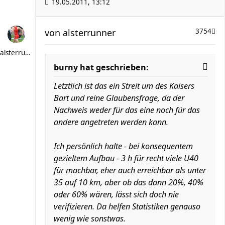
19.05.2011, 13:12
von
alsterrunner
3754
alsterrunner
burny hat geschrieben:
Letztlich ist das ein Streit um des Kaisers
Bart und reine Glaubensfrage, da der
Nachweis weder für das eine noch für das
andere angetreten werden kann.
Ich persönlich halte - bei konsequentem
gezieltem Aufbau - 3 h für recht viele U40
für machbar, eher auch erreichbar als unter
35 auf 10 km, aber ob das dann 20%, 40%
oder 60% wären, lässt sich doch nie
verifizieren. Da helfen Statistiken genauso
wenig wie sonstwas.