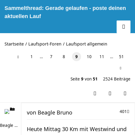
Sammelthread: Gerade gelaufen - poste deinen
aktuellen Lauf
Startseite
Laufsport-Foren
Laufsport allgemein
1
…
7
8
9
10
11
…
51
Seite
9
von
51
2524 Beiträge
von
Beagle Bruno
401
Beagle Bruno
Heute Mittag 30 Km mit Westwind und