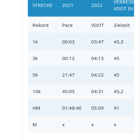
VERBESSE
STRECKE
2021
2022
VDOT IN %
Rekord
Pace
VDOT
Zielzeit
1k
00:03
03:47
45,3
3k
00:12
04:13
45
5k
21:47
04:22
45
10k
45:05
04:31
45,2
HM
01:48:40
05:09
41
M
x
x
x