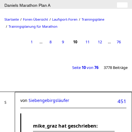
Daniels Marathon Plan A
Startseite
Foren-Übersicht
Laufsport-Foren
Trainingspläne
Trainingsplanung für Marathon
1
…
8
9
10
11
12
…
76
Seite
10
von
76
3778 Beiträge
von
Siebengebirgsläufer
451
mike_graz hat geschrieben: