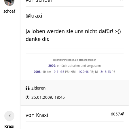
schoaf
@kraxi
ja loben werden sie uns nicht dafür! :-))
danke dir.
lieber laufend leben, als stehend sterben
2009:
einfach abhaken und vergessen
2008:
10 km
-
0:41:15
PB;
HM
-
1:29:46
PB;
M
-
3:18:43
PB
Zitieren
25.01.2009, 18:45
von
Kraxi
6057
Kraxi