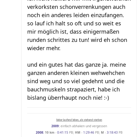
verkorksten schonverrenkungen auch
noch ein anderes leiden einzufangen.
so lauf ich halt so oft und so weit es
mir möglich ist, dass einigermaßen
runden schrittes zu tun! wird eh schon
wieder mehr.
und ein gutes hat das ganze ja. meine
ganzen anderen kleinen wehwehchen
sind weg und so viel gedehnt und die
bauchmuskeln strapaziert, habe ich
bislang überrhaupt noch nie! :-)
lieber laufend leben, als stehend sterben
2009:
einfach abhaken und vergessen
2008:
10 km
-
0:41:15
PB;
HM
-
1:29:46
PB;
M
-
3:18:43
PB