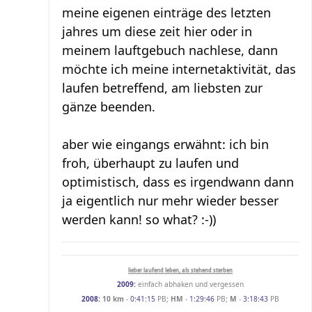
meine eigenen einträge des letzten
jahres um diese zeit hier oder in
meinem lauftgebuch nachlese, dann
möchte ich meine internetaktivität, das
laufen betreffend, am liebsten zur
gänze beenden.
aber wie eingangs erwähnt: ich bin
froh, überhaupt zu laufen und
optimistisch, dass es irgendwann dann
ja eigentlich nur mehr wieder besser
werden kann! so what? :-))
lieber laufend leben, als stehend sterben
2009:
einfach abhaken und vergessen
2008:
10 km
-
0:41:15
PB;
HM
-
1:29:46
PB;
M
-
3:18:43
PB