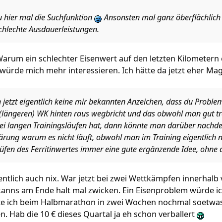
 hier mal die Suchfunktion
Ansonsten mal ganz öberflächlich 
chlechte Ausdauerleistungen.
Warum ein schlechter Eisenwert auf den letzten Kilometern 
würde mich mehr interessieren. Ich hätte da jetzt eher Ma
ch jetzt eigentlich keine mir bekannten Anzeichen, dass du Probl
längeren) WK hinten raus wegbricht und das obwohl man gut tra
ei langen Trainingsläufen hat, dann könnte man darüber nach
ärung warum es nicht läuft, obwohl man im Training eigentlich ni
üfen des Ferritinwertes immer eine gute ergänzende Idee, ohne d
gentlich auch nix. War jetzt bei zwei Wettkämpfen innerhal
kanns am Ende halt mal zwicken. Ein Eisenproblem würde ic
lte ich beim Halbmarathon in zwei Wochen nochmal soetwas
n. Hab die 10 € dieses Quartal ja eh schon verballert