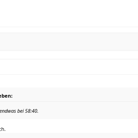
ieben:
gendwas bei 58:40.
ch.