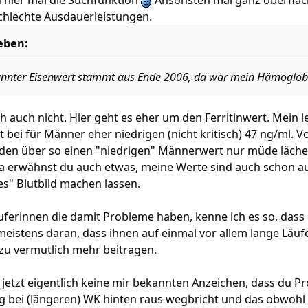
 hier mal die Suchfunktion
Ansonsten mal ganz öberfläch
chlechte Ausdauerleistungen.
ieben:
kannter Eisenwert stammt aus Ende 2006, da war mein Hämoglobi
ch auch nicht. Hier geht es eher um den Ferritinwert. Mein l
t bei für Männer eher niedrigen (nicht kritisch) 47 ng/ml. V
en über so einen "niedrigen" Männerwert nur müde lächel
 erwähnst du auch etwas, meine Werte sind auch schon aus 
es" Blutbild machen lassen.
ferinnen die damit Probleme haben, kenne ich es so, dass i
meistens daran, dass ihnen auf einmal vor allem lange Läufe
azu vermutlich mehr beitragen.
ch jetzt eigentlich keine mir bekannten Anzeichen, dass du P
bei (längeren) WK hinten raus wegbricht und das obwohl m