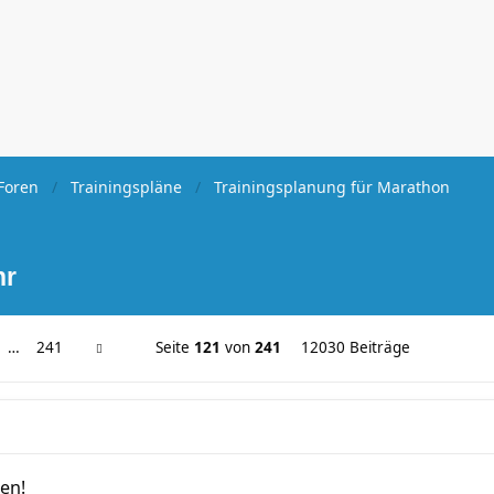
Foren
Trainingspläne
Trainingsplanung für Marathon
hr
…
241
Seite
121
von
241
12030 Beiträge
en!