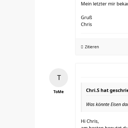
Mein letzter mir bek
Gruß
Chris
Zitieren
Chri.S hat geschr
ToMe
Was könnte Eisen da
Hi Chris,