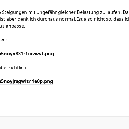
e Steigungen mit ungefähr gleicher Belastung zu laufen. D
ist aber denk ich durchaus normal. Ist also nicht so, dass i
us anpasse.
gen:
/b5noyn831r1iovwvt.png
bersichtlich:
/b5noyjrsgwitn1e0p.png