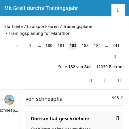
Mit Greif durchs Trainingsjahr
Startseite
Laufsport-Foren
Trainingspläne
Trainingsplanung für Marathon
1
…
180
181
182
183
184
…
241
Seite
182
von
241
12030 Beiträge
von
schneapfla
9051
schneapfla
Dorrian hat geschrieben: