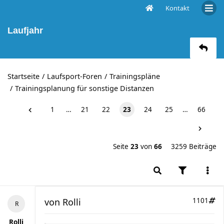
Kontakt
Mit SELBST erstelltem Trainingsplan durchs
Laufjahr
Startseite
Laufsport-Foren
Trainingspläne
Trainingsplanung für sonstige Distanzen
1
…
21
22
23
24
25
…
66
Seite
23
von
66
3259 Beiträge
von
Rolli
1101
Rolli