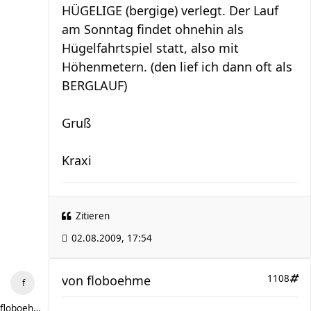
HÜGELIGE (bergige) verlegt. Der Lauf
am Sonntag findet ohnehin als
Hügelfahrtspiel statt, also mit
Höhenmetern. (den lief ich dann oft als
BERGLAUF)
Gruß
Kraxi
Zitieren
02.08.2009, 17:54
von
floboehme
1108
floboehme