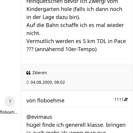
reinquetschen bevor ich Zwergi vom
Kindergarten hole (falls ich dann noch
in der Lage dazu bin).
Auf die Bahn schaffe ich es mal wieder
nicht.
Vermutlich werden es 5 km TDL in Pace
??? (annähernd 10er-Tempo)
Zitieren
04.08.2009, 08:02
von
floboehme
1111
floboehme
@evimaus
hügel finde ich generell klasse. bringen
ja auch mehr als wenn man nur