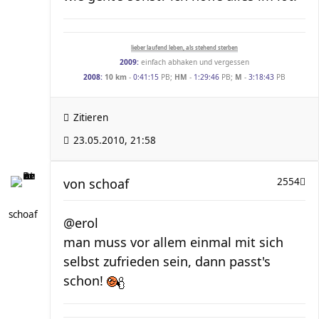
lieber laufend leben, als stehend sterben
2009:
einfach abhaken und vergessen
2008:
10 km
-
0:41:15
PB;
HM
-
1:29:46
PB;
M
-
3:18:43
PB
Zitieren
23.05.2010, 21:58
von
schoaf
2554
schoaf
@erol
man muss vor allem einmal mit sich
selbst zufrieden sein, dann passt's
schon!