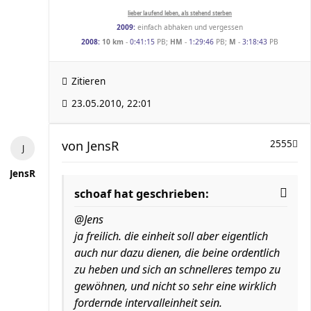
lieber laufend leben, als stehend sterben
2009:
einfach abhaken und vergessen
2008:
10 km
-
0:41:15
PB;
HM
-
1:29:46
PB;
M
-
3:18:43
PB
Zitieren
23.05.2010, 22:01
von
JensR
2555
JensR
schoaf hat geschrieben:
@Jens
ja freilich. die einheit soll aber eigentlich
auch nur dazu dienen, die beine ordentlich
zu heben und sich an schnelleres tempo zu
gewöhnen, und nicht so sehr eine wirklich
fordernde intervalleinheit sein.