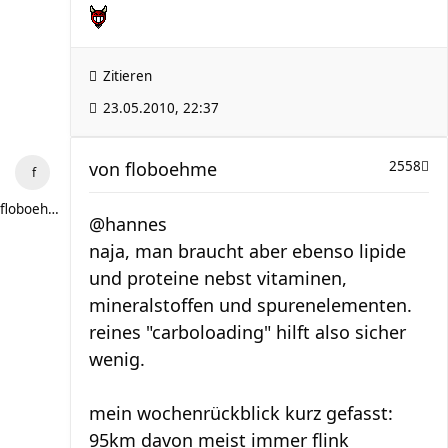
Zitieren
23.05.2010, 22:37
von
floboehme
2558
floboehme
@hannes
naja, man braucht aber ebenso lipide
und proteine nebst vitaminen,
mineralstoffen und spurenelementen.
reines "carboloading" hilft also sicher
wenig.
mein wochenrückblick kurz gefasst:
95km davon meist immer flink