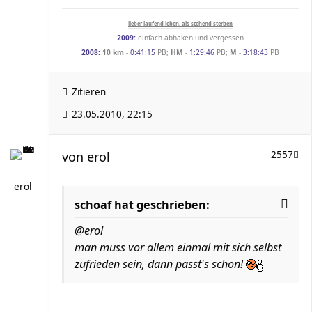
lieber laufend leben, als stehend sterben
2009:
einfach abhaken und vergessen
2008:
10 km
-
0:41:15
PB;
HM
-
1:29:46
PB;
M
-
3:18:43
PB
Zitieren
23.05.2010, 22:15
von
erol
2557
erol
schoaf hat geschrieben:
@erol
man muss vor allem einmal mit sich selbst
zufrieden sein, dann passt's schon!