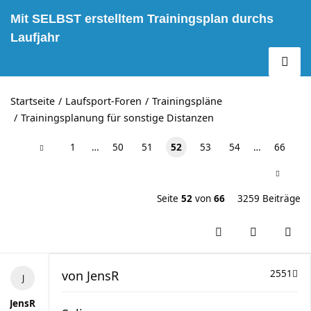
Mit SELBST erstelltem Trainingsplan durchs
Laufjahr
Startseite
Laufsport-Foren
Trainingspläne
Trainingsplanung für sonstige Distanzen
1
…
50
51
52
53
54
…
66
Seite
52
von
66
3259 Beiträge
von
JensR
2551
JensR