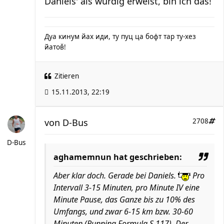
Daniels' als würdig erweist, bin ich das!
Дуа кинум йах иди, ту пуц ца бофт тар ту-хез
йатов̌!
Zitieren
15.11.2013, 22:19
von
D-Bus
2708
D-Bus
aghamemnun hat geschrieben:
Aber klar doch. Gerade bei Daniels.
Pro
Intervall 3-15 Minuten, pro Minute IV eine
Minute Pause, das Ganze bis zu 10% des
Umfangs, und zwar 6-15 km bzw. 30-60
Minuten (Running Formula S.117). Der