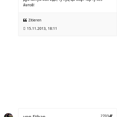
йатов̌!
Zitieren
15.11.2013, 18:11
von
Ethan
2703