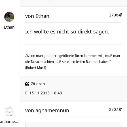
von
Ethan
2706
Ethan
Ich wollte es nicht so direkt sagen.
„Wenn man gut durch geöffnete Türen kommen will, muß man
die Tatsache achten, daß sie einen festen Rahmen haben."
(Robert Musil)
Zitieren
15.11.2013, 18:49
von
aghamemnun
2707
aghamemnun