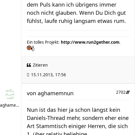
dem Puls kann ich übrigens immer
noch nicht glauben. Wenn Du Dich gut
fühlst, laufe ruhig langsam etwas rum.
Ein tolles Projekt:
http://www.run2gether.com
.
Zitieren
15.11.2013, 17:56
von
aghamemnun
2702
aghamemnun
Nun ist das hier ja schon längst kein
Daniels-Thread mehr, sondern eher eine
Art Stammtisch einiger Herren, die sich
1. über relativ beliebige