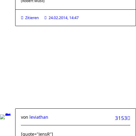
(Robert Musil)
Zitieren
24.02.2014, 14:47
von
leviathan
3153
[quote="JensR"]