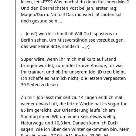
lesen, JensP???? Was machst du denn für einen Mist?
Und den übernächsten Post bei Jan, erster Tag:
Magen/Darm. Na toll! Das motiviert ja! Laufen soll
doch gesund sein ...
... JensP, werde schnell fit! Will Dich spästens in
Berlin sehen. Um Missverständnisse vorzubeugen,
das war keine Bitte, sondern ... ;-)
Super wäre, wenn Ihr mich mal kurz auf Stand
bringen würdet, zumindest kurze Ansage, für was
Ihr trainiert und ob Ihr unserem Idol JD treu bleibt.
Ich schaffe es nämlich nicht, die letzten verpassten
30 Seiten zu lesen.
Zu mir: Job lässt mir seit ca. 14 Tagen endlich mal
wieder etwas Luft, die letzte Woche hat es sogar für
85 km gereicht. Zur Orientierung laufe ich am
Sonntag einen WK um einen See, etwas wellig,
Naturwege und 10,8 km. Danach kann ich Euch
sagen, wie ich über den Winter gekommen bin. Mein
Plan: Hanover, 27.04., HM; Berlin, 28.09., M.