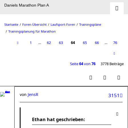
Daniels Marathon Plan A
Startseite
Foren-Übersicht
Laufsport-Foren
Trainingspläne
Trainingsplanung für Marathon
1
…
62
63
64
65
66
…
76
Seite
64
von
76
3778 Beiträge
von
JensR
3151
Ethan hat geschrieben: