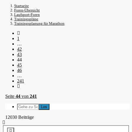
Startseite
Foren-Übersicht
Laufsport-Foren
Trainingspläne
Trainingsplanung für Marathon
1
…
42
43
44
45
46
…
241
Seite
44
von
241
12030 Beiträge