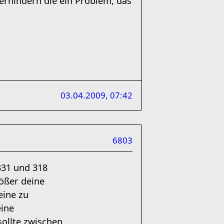
verhindern die ein Problem, das
03.04.2009, 07:42
6803
331 und 318
rößer deine
eine zu
eine
ollte zwischen