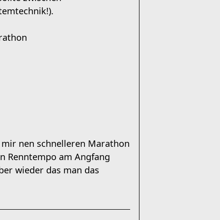
temtechnik!).
arathon
r mir nen schnelleren Marathon
athon Renntempo am Angfang
aber wieder das man das