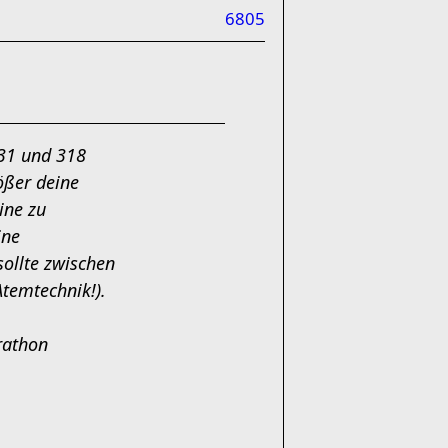
6805
31 und 318
ößer deine
ine zu
ine
ollte zwischen
temtechnik!).
rathon