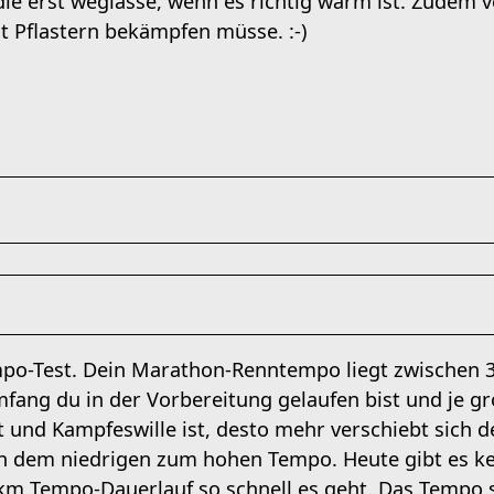
die erst weglasse, wenn es richtig warm ist. Zudem 
t Pflastern bekämpfen müsse. :-)
o-Test. Dein Marathon-Renntempo liegt zwischen 
fang du in der Vorbereitung gelaufen bist und je g
t und Kampfeswille ist, desto mehr verschiebt sich d
n dem niedrigen zum hohen Tempo. Heute gibt es k
km Tempo-Dauerlauf so schnell es geht. Das Tempo s