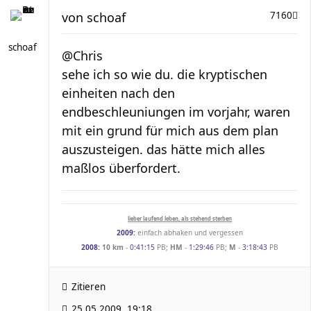
von
schoaf
7160
schoaf
@Chris
sehe ich so wie du. die kryptischen
einheiten nach den
endbeschleuniungen im vorjahr, waren
mit ein grund für mich aus dem plan
auszusteigen. das hätte mich alles
maßlos überfordert.
lieber laufend leben, als stehend sterben
2009:
einfach abhaken und vergessen
2008:
10 km
-
0:41:15
PB;
HM
-
1:29:46
PB;
M
-
3:18:43
PB
Zitieren
25.05.2009, 19:18