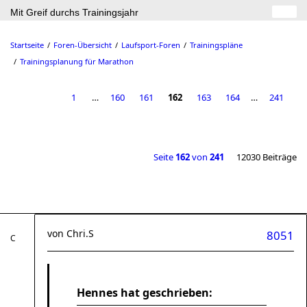
Mit Greif durchs Trainingsjahr
Startseite
Foren-Übersicht
Laufsport-Foren
Trainingspläne
Trainingsplanung für Marathon
1
…
160
161
162
163
164
…
241
Seite
162
von
241
12030 Beiträge
von
Chri.S
8051
Hennes hat geschrieben: