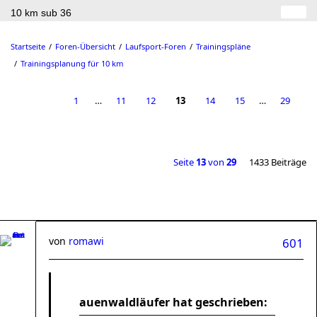
10 km sub 36
Startseite
Foren-Übersicht
Laufsport-Foren
Trainingspläne
Trainingsplanung für 10 km
1
…
11
12
13
14
15
…
29
Seite
13
von
29
1433 Beiträge
von
romawi
601
auenwaldläufer hat geschrieben: