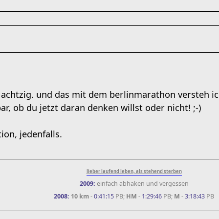
 achtzig. und das mit dem berlinmarathon versteh ich
r, ob du jetzt daran denken willst oder nicht! ;-)
ion, jedenfalls.
lieber laufend leben, als stehend sterben
2009:
einfach abhaken und vergessen
2008:
10 km
-
0:41:15
PB;
HM
-
1:29:46
PB;
M
-
3:18:43
PB