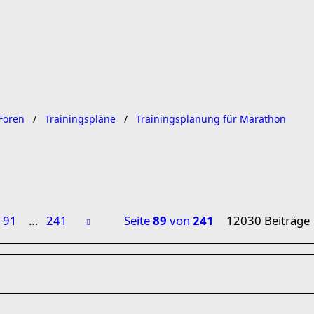
Foren
Trainingspläne
Trainingsplanung für Marathon
91
…
241
Seite
89
von
241
12030 Beiträge