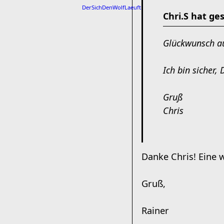
DerSichDenWolfLaeuft
Chri.S hat ge
Glückwunsch au
Ich bin sicher,
Gruß
Chris
Danke Chris! Eine w
Gruß,
Rainer