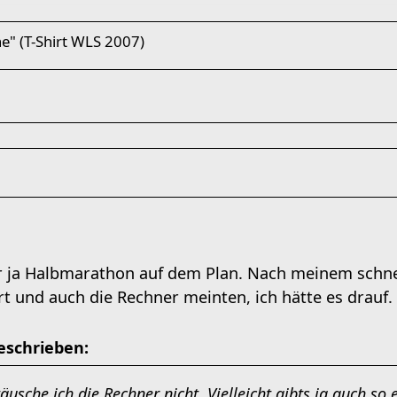
ne" (T-Shirt WLS 2007)
r ja Halbmarathon auf dem Plan. Nach meinem schne
rt und auch die Rechner meinten, ich hätte es drauf.
eschrieben:
täusche ich die Rechner nicht. Vielleicht gibts ja auch so 