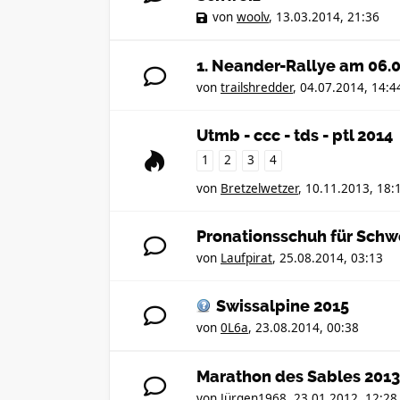
von
woolv
,
13.03.2014, 21:36
1. Neander-Rallye am 06.0
von
trailshredder
,
04.07.2014, 14:4
Utmb - ccc - tds - ptl 2014
1
2
3
4
von
Bretzelwetzer
,
10.11.2013, 18:
Pronationsschuh für Sch
von
Laufpirat
,
25.08.2014, 03:13
Swissalpine 2015
von
0L6a
,
23.08.2014, 00:38
Marathon des Sables 2013
von
Jürgen1968
,
23.01.2012, 12:28