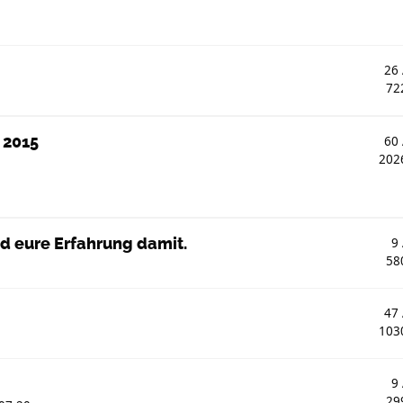
26
72
 2015
60
202
d eure Erfahrung damit.
9
58
47
103
9
29