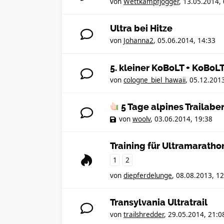
von
Wettkampfjogger
,
13.05.2014, 
Ultra bei Hitze
von
Johanna2
,
05.06.2014, 14:33
5. kleiner KoBoLT + KoBoL
von
cologne_biel_hawaii
,
05.12.2013
5 Tage alpines Trailabe
von
woolv
,
03.06.2014, 19:38
Training für Ultramaratho
1
2
von
diepferdelunge
,
08.08.2013, 12
Transylvania Ultratrail
von
trailshredder
,
29.05.2014, 21:0