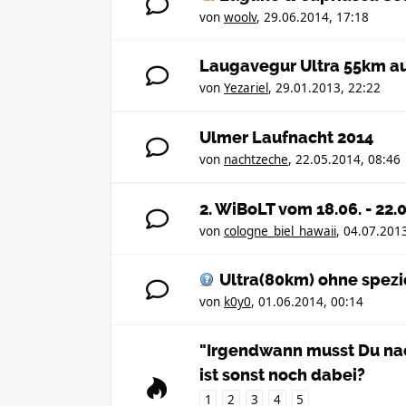
von
woolv
,
29.06.2014, 17:18
Laugavegur Ultra 55km auf
von
Yezariel
,
29.01.2013, 22:22
Ulmer Laufnacht 2014
von
nachtzeche
,
22.05.2014, 08:46
2. WiBoLT vom 18.06. - 22
von
cologne_biel_hawaii
,
04.07.2013
Ultra(80km) ohne spezi
von
k0y0
,
01.06.2014, 00:14
"Irgendwann musst Du nach
ist sonst noch dabei?
1
2
3
4
5