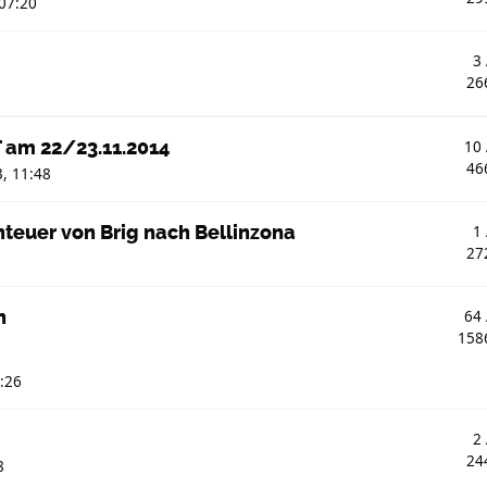
07:20
3
26
T am 22/23.11.2014
10
46
, 11:48
nteuer von Brig nach Bellinzona
1
27
n
64
158
:26
2
24
8