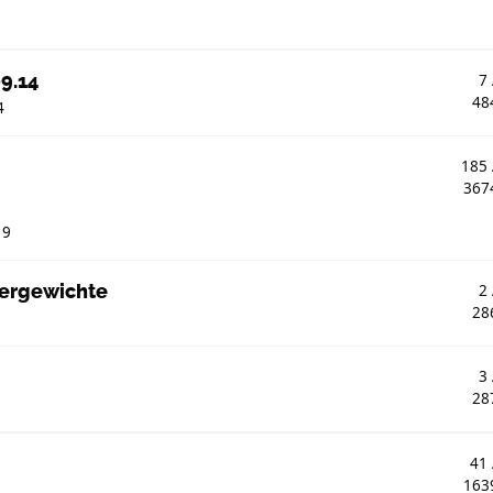
9.14
7
48
4
185
367
19
wergewichte
2
28
3
28
41
163