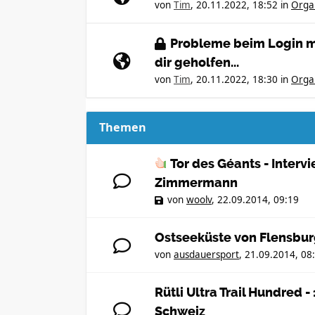
von
Tim
,
20.11.2022, 18:52
in
Orga
Probleme beim Login mi
dir geholfen...
von
Tim
,
20.11.2022, 18:30
in
Orga
Themen
Tor des Géants - Intervi
Zimmermann
von
woolv
,
22.09.2014, 09:19
Ostseeküste von Flensbur
von
ausdauersport
,
21.09.2014, 08
Rütli Ultra Trail Hundred 
Schweiz