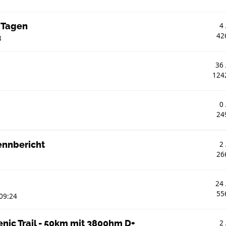
0 Tagen
4
42
8
36
124
0
24
Rennbericht
2
26
24
55
09:24
nic Trail - 50km mit 3800hm D+
2