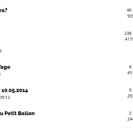
ra?
40
93
238
417
5
Tage
8
45
1
 10.05.2014
9
29
09:12
u Petit Ballon
2
24