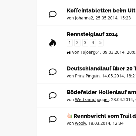
Koffeintabletten beim Ult
von
Johanna2
,
25.05.2014, 15:23
Rennsteiglauf 2014
1
2
3
4
5
von
19joerg61
,
09.03.2014, 20:0
Deutschlandlauf über 20 
von
Prinz Pinguin
,
14.05.2014, 18:2
Bödefelder Hollenlauf am
von
Wettkampfjogger
,
23.04.2014, 
Rennbericht vom Trail d
von
woolv
,
18.03.2014, 12:34