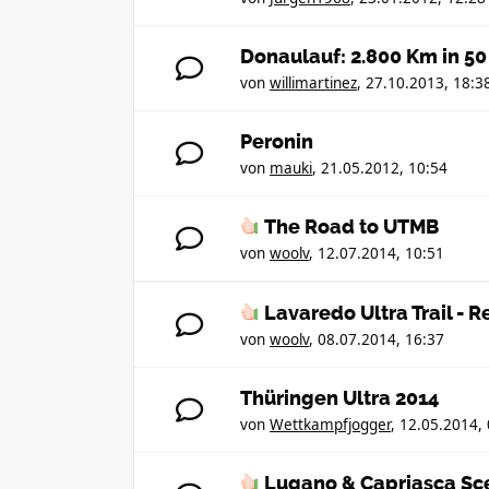
Donaulauf: 2.800 Km in 5
von
willimartinez
,
27.10.2013, 18:3
Peronin
von
mauki
,
21.05.2012, 10:54
The Road to UTMB
von
woolv
,
12.07.2014, 10:51
Lavaredo Ultra Trail - 
von
woolv
,
08.07.2014, 16:37
Thüringen Ultra 2014
von
Wettkampfjogger
,
12.05.2014, 
Lugano & Capriasca Sce