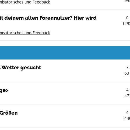
99
nisatorisches und Feedback
t deinem alten Forennutzer? Hier wird
0
129
nisatorisches und Feedback
s Wetter gesucht
7
63
ge>
4
47
 Größen
4
44