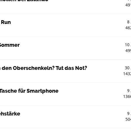
49
 Run
8
46
- Sommer
10
49
 den Oberschenkeln? Tut das Not?
30
143
 Tasche für Smartphone
9
136
ehstärke
9
50