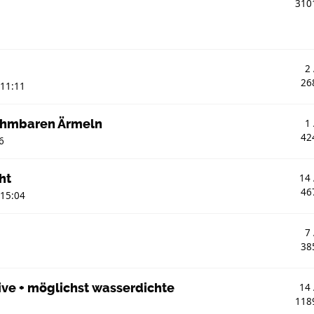
310
2
26
 11:11
ehmbaren Ärmeln
1
42
6
ht
14
46
 15:04
7
38
ve + möglichst wasserdichte
14
118