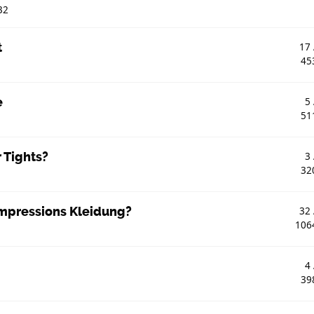
32
t
17
45
e
5
51
 Tights?
3
32
ompressions Kleidung?
32
106
4
39