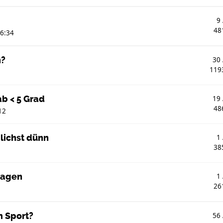
9
48
16:34
n?
30
119
ab < 5 Grad
19
48
12
lichst dünn
1
38
ragen
1
26
m Sport?
56