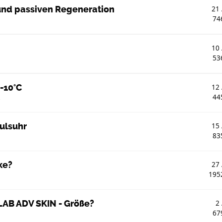
und passiven Regeneration
21
74
10
53
-10°C
12
44
0
Pulsuhr
15
83
ke?
27
195
AB ADV SKIN - Größe?
2
67