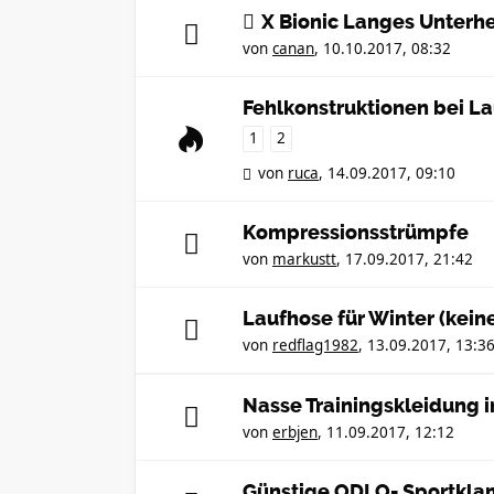
X Bionic Langes Unter
von
canan
,
10.10.2017, 08:32
Fehlkonstruktionen bei L
1
2
von
ruca
,
14.09.2017, 09:10
Kompressionsstrümpfe
von
markustt
,
17.09.2017, 21:42
Laufhose für Winter (keine
von
redflag1982
,
13.09.2017, 13:3
Nasse Trainingskleidung i
von
erbjen
,
11.09.2017, 12:12
Günstige ODLO- Sportkla