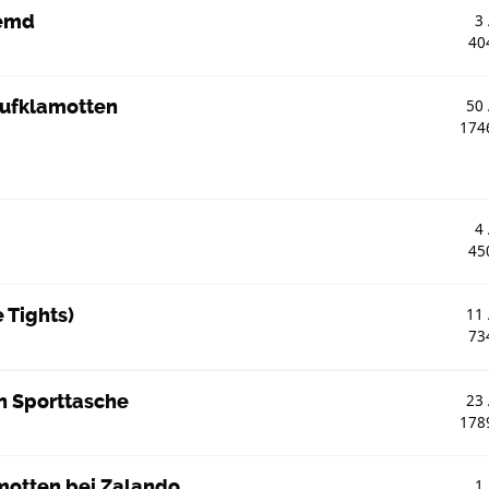
hemd
3
40
aufklamotten
50
174
4
45
 Tights)
11
73
6
n Sporttasche
23
178
motten bei Zalando
1