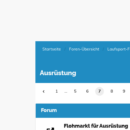
Startseite
Foren-Übersicht
Laufsport-F
Ausrüstung
1
…
5
6
7
8
9
Forum
Flohmarkt für Ausrüstung