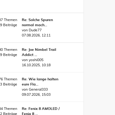
87
Themen
Re: Solche Spuren
49
Beiträge
normal mach…
von
Dude77
07.08.2026, 12:11
80
Themen
Re: Joe Nimbel Trail
89
Beiträge
Addict …
von
yoshi005
16.10.2025, 10:18
76
Themen
Re: Wie lange halten
03
Beiträge
eure Fla…
von
General333
09.07.2026, 15:03
84
Themen
Re: Fenix 8 AMOLED /
82
Beiträge
Fenix 8 …