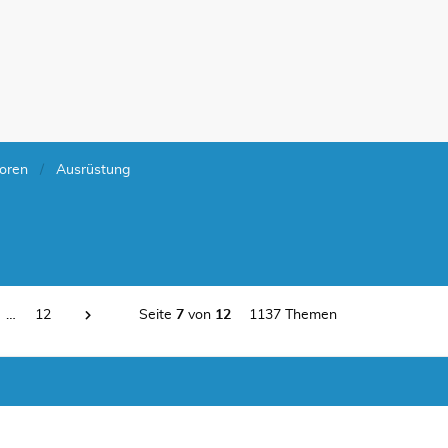
oren
Ausrüstung
…
12
Seite
7
von
12
1137 Themen