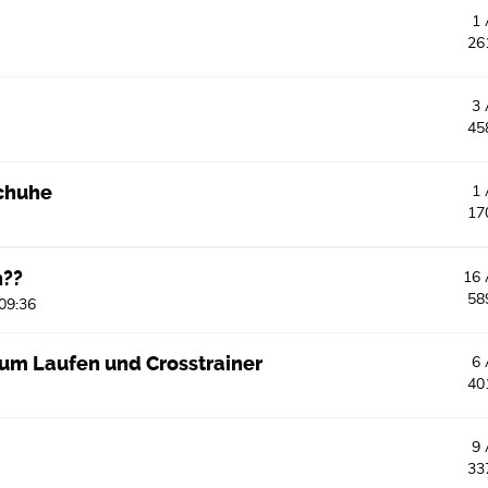
1
26
3
45
schuhe
1
17
n??
16
58
 09:36
um Laufen und Crosstrainer
6
40
9
33