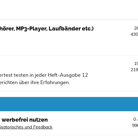
örer, MP3-Player, Laufbänder etc.)
2
43
1
21
st testen in jeder Heft-Ausgabe 12
richten über ihre Erfahrungen.
 werbefrei nutzen
0
99
isatorisches und Feedback