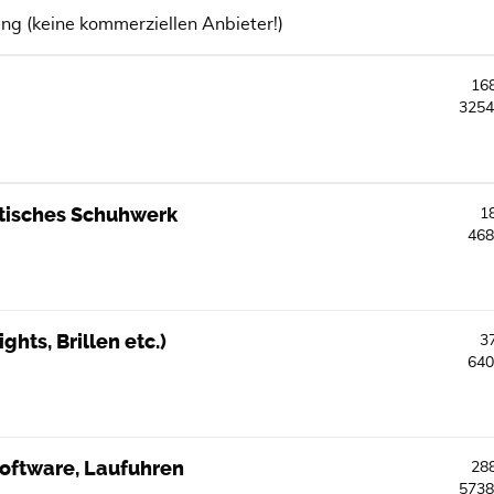
ng (keine kommerziellen Anbieter!)
16
325
stisches Schuhwerk
1
46
hts, Brillen etc.)
3
64
software, Laufuhren
28
573