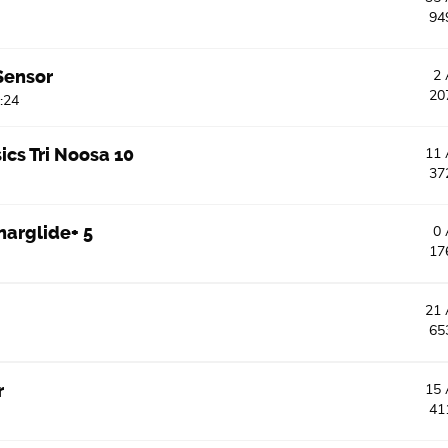
94
Sensor
2
20
:24
ics Tri Noosa 10
11
37
unarglide+ 5
0
17
21
65
r
15
41