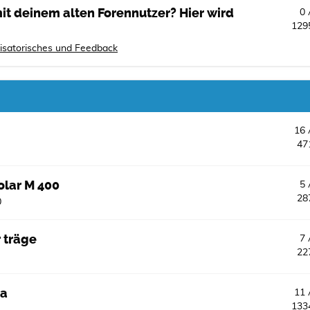
t deinem alten Forennutzer? Hier wird
0
129
isatorisches und Feedback
16
47
olar M 400
5
28
0
 träge
7
22
va
11
133