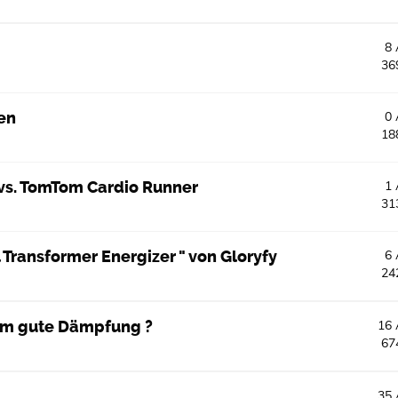
8
36
en
0
18
vs. TomTom Cardio Runner
1
31
l Transformer Energizer " von Gloryfy
6
24
em gute Dämpfung ?
16
67
35