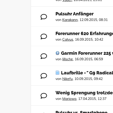
von
Vader
,
26.04.2015, 23:01
Pulsuhr Anfänger
von
Karakann
,
12.09.2015, 08:31
Forerunner 620 Erfahrung
von
Calvus
,
16.09.2015, 10:42
Garmin Forerunner 225 
von
lillsche
,
16.09.2015, 06:59
Laufbrille - " G9 Radica
von
Nikefu
,
10.09.2015, 09:42
Wenig Sprengung trotzd
von
Mariowo
,
17.04.2015, 12:37
Pulsuhr vs. Smartphone