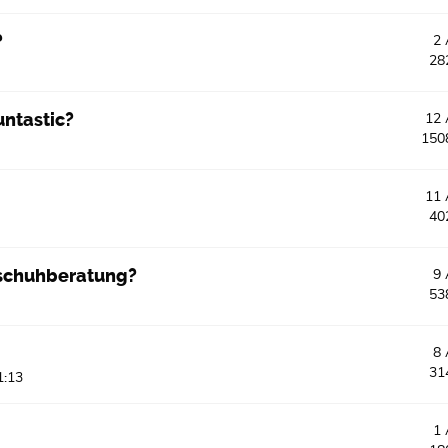
?
2
28
untastic?
12
150
11
40
schuhberatung?
9
53
8
31
1:13
1