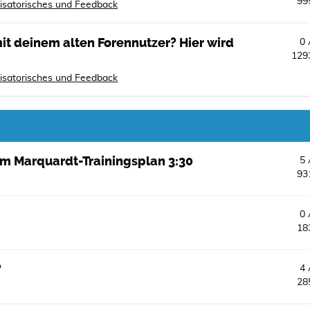
99
isatorisches und Feedback
t deinem alten Forennutzer? Hier wird
0
129
isatorisches und Feedback
m Marquardt-Trainingsplan 3:30
5
93
0
18
?
4
28