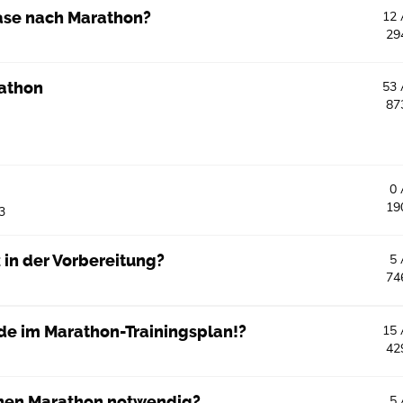
ase nach Marathon?
12
29
rathon
53
87
0
19
3
 in der Vorbereitung?
5
74
e im Marathon-Trainingsplan!?
15
42
einen Marathon notwendig?
5