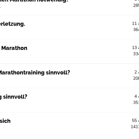
28
6
rletzung.
11
36
r Marathon
13
33
arathontraining sinnvoll?
2
20
g sinnvoll?
4
35
sich
55
141