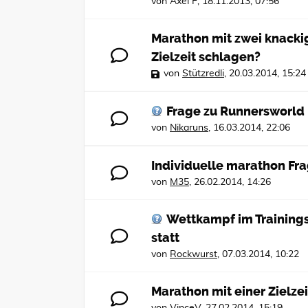
von
Axel F
,
18.11.2013, 07:56
Marathon mit zwei knackig
Zielzeit schlagen?
von
Stützredli
,
20.03.2014, 15:24
Frage zu Runnersworld 
von
Nikaruns
,
16.03.2014, 22:06
Individuelle marathon Fr
von
M35
,
26.02.2014, 14:26
Wettkampf im Trainingsp
statt
von
Rockwurst
,
07.03.2014, 10:22
Marathon mit einer Zielzei
von
VinceV
,
27.02.2014, 15:19