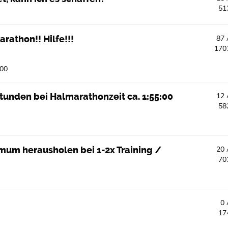
51
rathon!! Hilfe!!!
87
170
:00
Stunden bei Halmarathonzeit ca. 1:55:00
12
58
mum herausholen bei 1-2x Training /
20
70
0
17