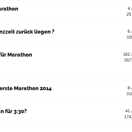
arathon
4
25
nzzeit zurück liegen ?
6
32
für Marathon
162
357
 erste Marathon 2014
8
31
n für 3:30?
41
174