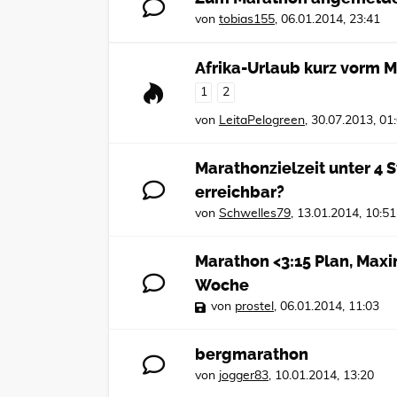
von
tobias155
,
06.01.2014, 23:41
Afrika-Urlaub kurz vorm Ma
1
2
von
LeitaPelogreen
,
30.07.2013, 01
Marathonzielzeit unter 4 
erreichbar?
von
Schwelles79
,
13.01.2014, 10:51
Marathon <3:15 Plan, Maxi
Woche
von
prostel
,
06.01.2014, 11:03
bergmarathon
von
jogger83
,
10.01.2014, 13:20