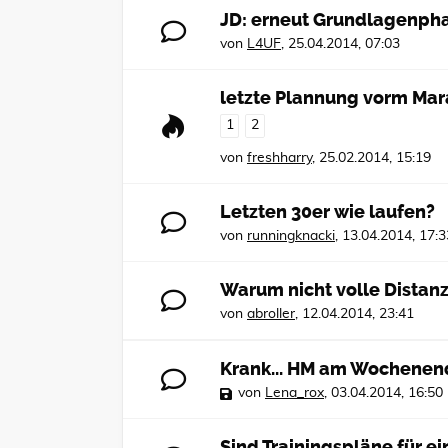
JD: erneut Grundlagenph
von
L4UF
,
25.04.2014, 07:03
letzte Plannung vorm Ma
1
2
von
freshharry
,
25.02.2014, 15:19
Letzten 30er wie laufen?
von
runningknacki
,
13.04.2014, 17:3
Warum nicht volle Distanz
von
abroller
,
12.04.2014, 23:41
Krank... HM am Wochenend
von
Lena_rox
,
03.04.2014, 16:50
Sind Trainingspläne für 