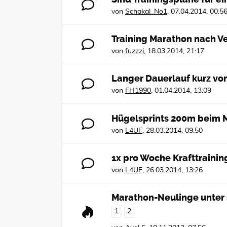
von
Schakal_No1
,
07.04.2014, 00:5
Training Marathon nach Ve
von
fuzzzi
,
18.03.2014, 21:17
Langer Dauerlauf kurz vo
von
FH1990
,
01.04.2014, 13:09
Hügelsprints 200m beim M
von
L4UF
,
28.03.2014, 09:50
1x pro Woche Krafttrainin
von
L4UF
,
26.03.2014, 13:26
Marathon-Neulinge unter 
1
2