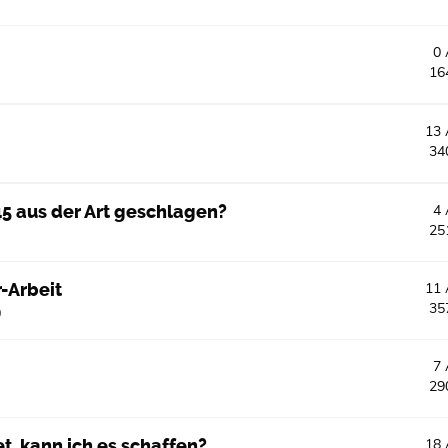
0
16
13
34
5 aus der Art geschlagen?
4
25
-Arbeit
11
35
0
7
29
 kann ich es schaffen?
18