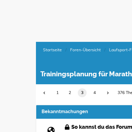
Startseite
Foren-Übersicht
Laufsport-F
Trainingsplanung für Marat
1
2
3
4
376 Th
Bekanntmachungen
So kannst du das Forum