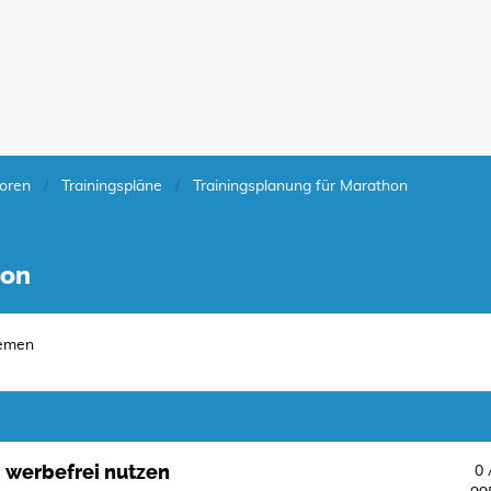
oren
Trainingspläne
Trainingsplanung für Marathon
hon
emen
 werbefrei nutzen
0