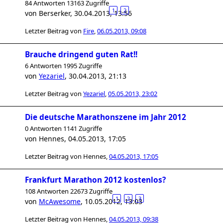
84 Antworten 13163 Zugriffe
1
2
von
Berserker
,
30.04.2013, 13:56
Letzter Beitrag von
Fire
,
06.05.2013, 09:08
Brauche dringend guten Rat!!
6 Antworten 1995 Zugriffe
von
Yezariel
,
30.04.2013, 21:13
Letzter Beitrag von
Yezariel
,
05.05.2013, 23:02
Die deutsche Marathonszene im Jahr 2012
0 Antworten 1141 Zugriffe
von
Hennes
,
04.05.2013, 17:05
Letzter Beitrag von
Hennes
,
04.05.2013, 17:05
Frankfurt Marathon 2012 kostenlos?
108 Antworten 22673 Zugriffe
1
2
3
von
McAwesome
,
10.05.2012, 13:03
Letzter Beitrag von
Hennes
,
04.05.2013, 09:38