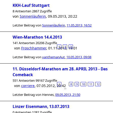
KKH-Lauf Stuttgart
8 Antworten 2867 Zugriffe
von
Sonnenläuferin
,
09.05.2013, 20:22
Letzter Beitrag von
Sonnenläuferin
,
11.05.2013, 16:52
Wien-Marathon 14.4.2013
141 Antworten 20206 Zugriffe
1
2
3
von
Froschhammer
,
01.11.2012, 19:01
Letzter Beitrag von
vanthemanAut
,
10.05.2013, 09:08
11. Düsseldorf-Marathon am 28. APRIL 2013 - Das
Comeback
551 Antworten 99167 Zugriffe
1
8
9
10
11
12
von
corriere
,
07.05.2012, 20:42
…
Letzter Beitrag von
Hennes
,
09.05.2013, 21:50
Linzer Eisenmann, 13.07.2013
0 Antworten 1282 Zugriffe