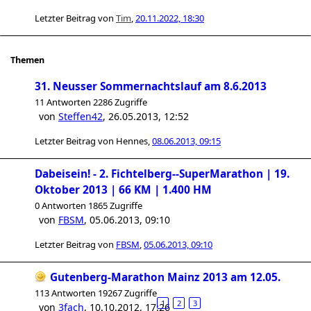
Letzter Beitrag von
Tim
,
20.11.2022, 18:30
Themen
31. Neusser Sommernachtslauf am 8.6.2013
11 Antworten 2286 Zugriffe
von
Steffen42
,
26.05.2013, 12:52
Letzter Beitrag von
Hennes
,
08.06.2013, 09:15
Dabeisein! - 2. Fichtelberg--SuperMarathon | 19.
Oktober 2013 | 66 KM | 1.400 HM
0 Antworten 1865 Zugriffe
von
FBSM
,
05.06.2013, 09:10
Letzter Beitrag von
FBSM
,
05.06.2013, 09:10
Gutenberg-Marathon Mainz 2013 am 12.05.
113 Antworten 19267 Zugriffe
1
2
3
von
3fach
,
10.10.2012, 17:26