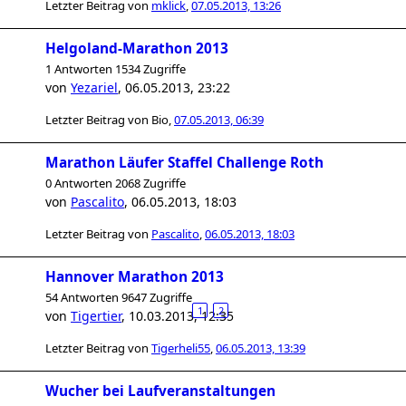
Letzter Beitrag von
mklick
,
07.05.2013, 13:26
Helgoland-Marathon 2013
1 Antworten 1534 Zugriffe
von
Yezariel
,
06.05.2013, 23:22
Letzter Beitrag von
Bio
,
07.05.2013, 06:39
Marathon Läufer Staffel Challenge Roth
0 Antworten 2068 Zugriffe
von
Pascalito
,
06.05.2013, 18:03
Letzter Beitrag von
Pascalito
,
06.05.2013, 18:03
Hannover Marathon 2013
54 Antworten 9647 Zugriffe
1
2
von
Tigertier
,
10.03.2013, 12:35
Letzter Beitrag von
Tigerheli55
,
06.05.2013, 13:39
Wucher bei Laufveranstaltungen