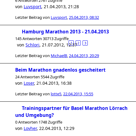
6 Antworten 2761 Zugriffe
von
Luvsport
,
21.04.2013, 21:28
Letzter Beitrag von
Luvsport
,
25.04.2013, 08:32
Hamburg Marathon 2013 - 21.04.2013
145 Antworten 30713 Zugriffe
1
2
3
von
Schlori
,
21.07.2012, 12:37
Letzter Beitrag von
MichaelB
,
24.04.2013, 20:29
Beim Marathon gnadenlos gescheitert
24 Antworten 5544 Zugriffe
von
Loser
,
21.04.2013, 16:38
Letzter Beitrag von
lotte5
,
22.04.2013, 15:55
Trainingspartner für Basel Marathon Lörrach
und Umgebung?
0 Antworten 1748 Zugriffe
von
Lovher
,
22.04.2013, 12:29