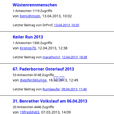
Wüstenrennmenschen
1 Antworten 1119 Zugriffe
von
benjohnson
,
13.04.2013, 10:02
Letzter Beitrag von
DrProf
,
13.04.2013, 10:35
Keiler Run 2013
1 Antworten 1306 Zugriffe
von
Kronos70
,
12.04.2013, 12:38
Letzter Beitrag von
marathoni1
,
12.04.2013, 18:38
67. Paderborner Osterlauf 2013
53 Antworten 8148 Zugriffe
1
2
von
diepferdelunge
,
18.02.2013, 12:49
Letzter Beitrag von
Rumlaeufer
,
09.04.2013, 11:40
31. Benrather Volkslauf am 06.04.2013
20 Antworten 4446 Zugriffe
von
19freddy63
,
07.03.2013, 14:09