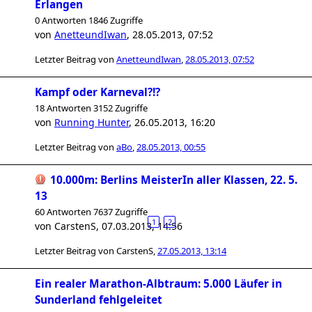
Erlangen
0 Antworten 1846 Zugriffe
von
AnetteundIwan
,
28.05.2013, 07:52
Letzter Beitrag von
AnetteundIwan
,
28.05.2013, 07:52
Kampf oder Karneval?!?
18 Antworten 3152 Zugriffe
von
Running Hunter
,
26.05.2013, 16:20
Letzter Beitrag von
aBo
,
28.05.2013, 00:55
10.000m: Berlins MeisterIn aller Klassen, 22. 5.
13
60 Antworten 7637 Zugriffe
1
2
von
CarstenS
,
07.03.2013, 14:56
Letzter Beitrag von
CarstenS
,
27.05.2013, 13:14
Ein realer Marathon-Albtraum: 5.000 Läufer in
Sunderland fehlgeleitet