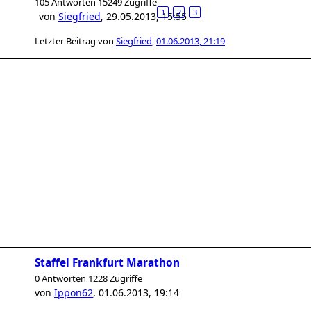
105 Antworten 15249 Zugriffe
1
2
3
von
Siegfried
,
29.05.2013, 15:55
Letzter Beitrag von
Siegfried
,
01.06.2013, 21:19
Staffel Frankfurt Marathon
0 Antworten 1228 Zugriffe
von
Ippon62
,
01.06.2013, 19:14