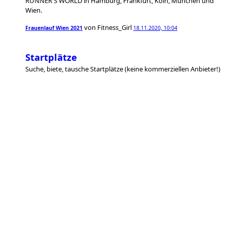
RUNNER'S WORLD in Hamburg, Frankfurt, Köln, München und
Wien.
von
Fitness_Girl
Frauenlauf Wien 2021
18.11.2020, 10:04
Startplätze
Suche, biete, tausche Startplätze (keine kommerziellen Anbieter!)