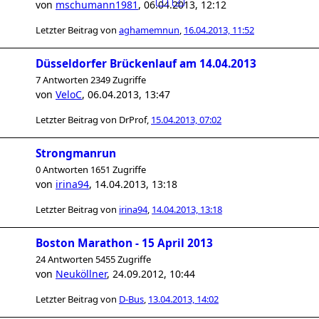
1
2
von
mschumann1981
,
06.04.2013, 12:12
Letzter Beitrag von
aghamemnun
,
16.04.2013, 11:52
Düsseldorfer Brückenlauf am 14.04.2013
7 Antworten 2349 Zugriffe
von
VeloC
,
06.04.2013, 13:47
Letzter Beitrag von
DrProf
,
15.04.2013, 07:02
Strongmanrun
0 Antworten 1651 Zugriffe
von
irina94
,
14.04.2013, 13:18
Letzter Beitrag von
irina94
,
14.04.2013, 13:18
Boston Marathon - 15 April 2013
24 Antworten 5455 Zugriffe
von
Neuköllner
,
24.09.2012, 10:44
Letzter Beitrag von
D-Bus
,
13.04.2013, 14:02