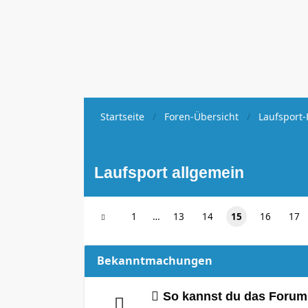
Startseite
Foren-Übersicht
Laufsport-
Laufsport allgemein
1
…
13
14
15
16
17
Bekanntmachungen
So kannst du das Forum