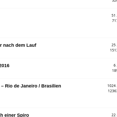
32
51
71
er nach dem Lauf
25
151
2016
6
18
– Rio de Janeiro / Brasilien
1024
123
h einer Spiro
22