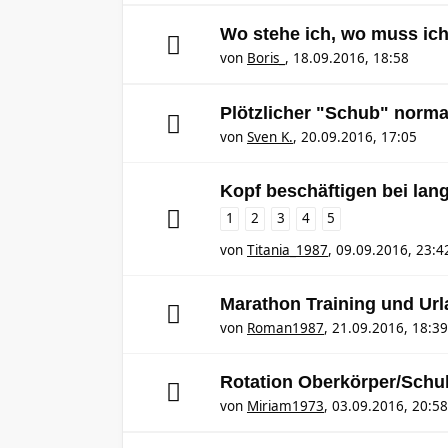
Wo stehe ich, wo muss ich
von
Boris_
,
18.09.2016, 18:58
Plötzlicher "Schub" norma
von
Sven K.
,
20.09.2016, 17:05
Kopf beschäftigen bei lan
1
2
3
4
5
von
Titania_1987
,
09.09.2016, 23:4
Marathon Training und Ur
von
Roman1987
,
21.09.2016, 18:39
Rotation Oberkörper/Schu
von
Miriam1973
,
03.09.2016, 20:58