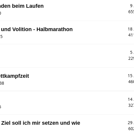
nden beim Laufen
9
65
0
 und Volition - Halbmarathon
18
41
15
5
22
ettkampfzeit
15
46
:38
14
32
6
Ziel soll ich mir setzen und wie
29
60