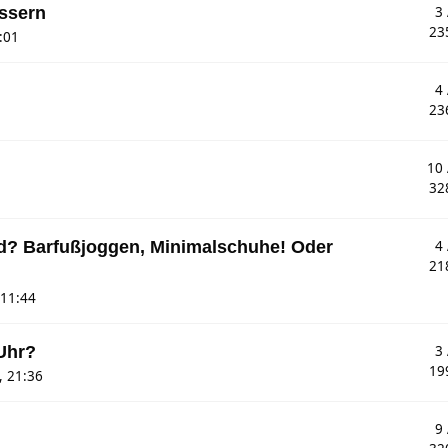
essern
3
23
:01
4
23
10
32
nd? Barfußjoggen, Minimalschuhe! Oder
4
21
 11:44
Uhr?
3
19
, 21:36
9