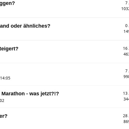
oggen?
7
103
band oder ähnliches?
0
14
teigert?
16
46
?
7
99
 14:05
Marathon - was jetzt?!?
13
34
:02
er?
28
86