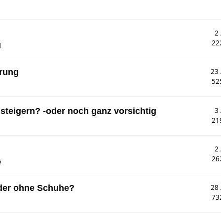
2
22
1
hrung
23
52
 steigern? -oder noch ganz vorsichtig
3
21
!
2
26
5
der ohne Schuhe?
28
73