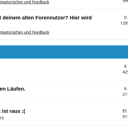
99
nisatorisches und Feedback
 deinem alten Forennutzer? Hier wird
0
129
nisatorisches und Feedback
8
42
en Läufen.
6
21
ist raus :(
35
91
10