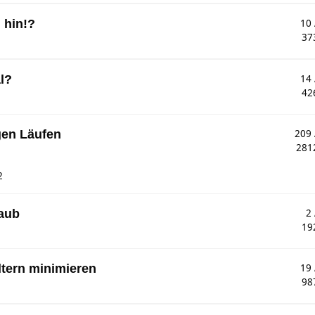
 hin!?
10
37
l?
14
42
gen Läufen
209
281
2
laub
2
19
ltern minimieren
19
98