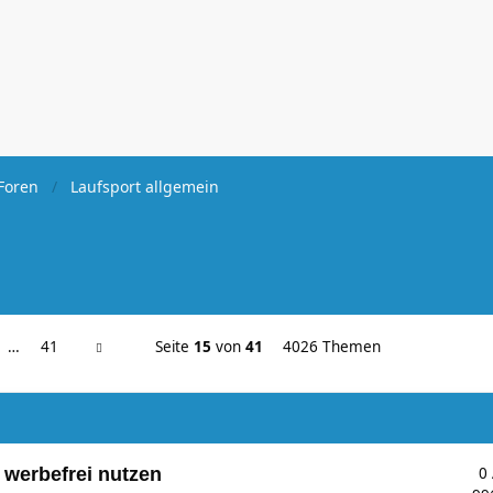
Foren
Laufsport allgemein
…
41
Seite
15
von
41
4026 Themen
 werbefrei nutzen
0